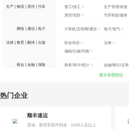
生产 | 物流 | 质控 | 汽车
普工/技工
生产管理/研发
质控/安防
汽车制造/服务
网络 | 通信 | 电子
计算机/互联网/通信
电子/电气
法律 | 教育 | 翻译 | 出版
职业培训
法律
编辑/出版/印刷
财会 | 金融 | 保险
财务/审计/统计
金融/银行/证券
显示全部职位
医疗 | 制药 | 环保
医院/医疗/护理
制药/生物工程
建筑 | 装修 | 物业 | 其他
建筑
物业管理
热门企业
顺丰速运
晋城 · 通用零部件制造 · 1000人及以上